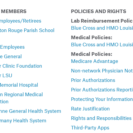
 MEMBERS
POLICIES AND RIGHTS
mployees/Retirees
Lab Reimbursement Polic
Blue Cross and HMO Louis
ton Rouge Parish School
Medical Policies:
Blue Cross and HMO Louis
 Employees
Medical Policies:
le General
Medicare Advantage
 Clinic Foundation
Non-network Physician Not
r LSU
Prior Authorizations
Memorial Hospital
Prior Authorizations Report
n Regional Medical
Protecting Your Information
tion
Rate Justification
nne General Health System
Rights and Responsibilities
many Health System
Third-Party Apps