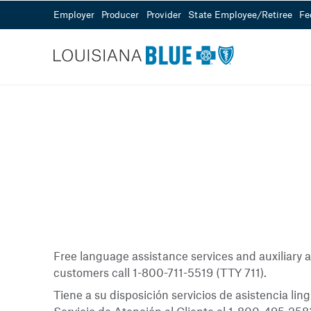
Employer
Producer
Provider
State Employee/Retiree
Fe
Customer Service
Sales
Need Help?
855-343-0361
Visit our Help Center
Mon - Fri from 8
Free language assistance services and auxiliary 
customers call 1-800-711-5519 (TTY 711).
Tiene a su disposición servicios de asistencia ling