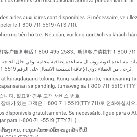
3. Los clientes con discapacidad auditiva pueden llamar al
 des aides auxiliaires sont disponibles. Si nécessaire, veuill
eler le 1-800-711-5519 (ATS 711).
 phương tiện hỗ trợ. Nếu cần, vui lòng gọi Dịch vụ khách 
 1-800-495-2583。听障客户请拨打 1-800-711-5519
ات مساعدة لغوية ووسائل مساعدة إضافية مجانية. وفي حال الحاجة إلى
2583-495-800-1. يُرجى من العملاء ذوي الإعاقة السمعية الاتصال على الرقم 5519-711-800-1 (خدمة الهاتف النصي 711)
.
a at karagdagang tulong. Kung kailangan ito, mangyaring 
apansanan sa pandinig, tumawag sa 1-800-711-5519 (TTY 7
습니다. 필요한 경우 고객 서비스 번호
장애가 있는 고객은 1-800-711-5519(TTY 711)로 전화하십시오.
ios disponíveis gratuitamente. Se necessário, ligue para o 
gar para 1-800-711-5519 (TTY 711).
າຕ້ອງການ, ກະລຸນາໂທຫາບໍລິການລູກຄ້າ ທີ່ເບີ