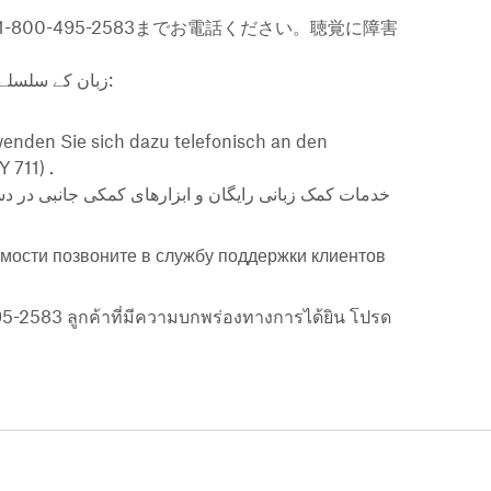
0-495-2583までお電話ください。聴覚に障害
زبان کے سلسلے میں مفت معاونت کی سہولیات اور اضافی معاونتيں دستیاب ہیں. ضرورت پڑنے پر کسٹمر سروس سے ان نمبر پر رابطہ کریں:
enden Sie sich dazu telefonisch an den
Y 711)
.
خدمات کمک زبانی رایگان و ابزارهای کمکی جانبی در د
мости позвоните в службу поддержки клиентов
95-2583 ลูกค้าที่มีความบกพร่องทางการได้ยิน โปรด