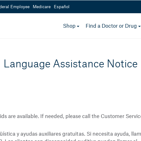
deral Employee
Medicare
Español
Medicare Options
toggle
Shop
Find a Doctor or Drug
menu
800-232-4967
 a.m.- 5 p.m.
Mon - Fri from 8 a.m.- 5 
Language Assistance Notice
aids are available. If needed, please call the Customer Se
üística y ayudas auxiliares gratuitas. Si necesita ayuda, llam