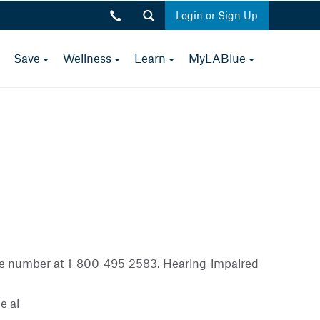
Login or Sign Up
toggle
toggle
toggle
toggle
toggle
Save
Wellness
Learn
MyLABlue
Close
menu
menu
menu
menu
menu
p.m.
rvice number at 1-800-495-2583. Hearing-impaired
e al