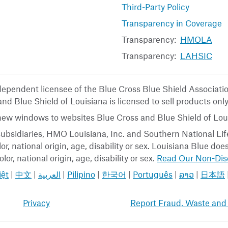
Third-Party Policy
Transparency in Coverage
Transparency:
HMOLA
Transparency:
LAHSIC
ndependent licensee of the Blue Cross Blue Shield Associat
nd Blue Shield of Louisiana is licensed to sell products only
 new windows to websites Blue Cross and Blue Shield of Loui
ubsidiaries, HMO Louisiana, Inc. and Southern National Life
or, national origin, age, disability or sex. Louisiana Blue do
lor, national origin, age, disability or sex.
Read Our Non-Disc
iệt
|
中文
|
العربية
|
Pilipino
|
한국어
|
Português
|
ລາວ
|
日本語
Privacy
Report Fraud, Waste and