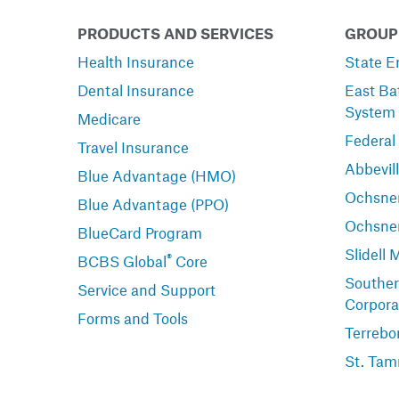
PRODUCTS AND SERVICES
GROUP
Health Insurance
State E
Dental Insurance
East Ba
System
Medicare
Federal
Travel Insurance
Abbevil
Blue Advantage (HMO)
Ochsner
Blue Advantage (PPO)
Ochsne
BlueCard Program
Slidell 
®
BCBS Global
Core
Souther
Service and Support
Corpora
Forms and Tools
Terrebo
St. Tam