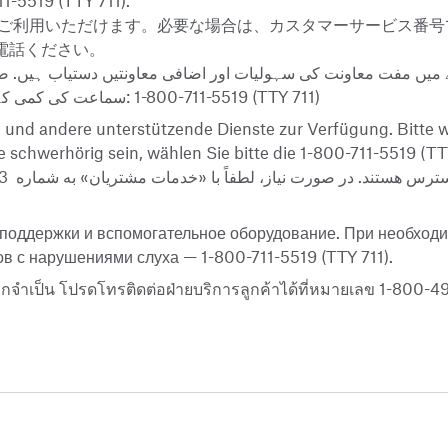
11-5519 (TTY 711).
用いただけます。必要な場合は、カスタマーサービス番号1-80
までお電話ください。
. سماعت کی کمی کے شکار افراد اس نمبر پر کال کریں:
1-800-711-5519
(TTY 711)
 und andere unterstützende Dienste zur Verfügung. Bitte w
 schwerhörig sein, wählen Sie bitte die 1-800-711-5519 (TT
83
سترس هستند. در صورت نیاز، لطفاً با «خدمات مشتریان» به شماره
поддержки и вспомогательное оборудование. При необходи
в с нарушениями слуха — 1-800-711-5519 (TTY 711).
ากจำเป็น โปรดโทรติดต่อฝ่ายบริการลูกค้าได้ที่หมายเลข 1-800-4