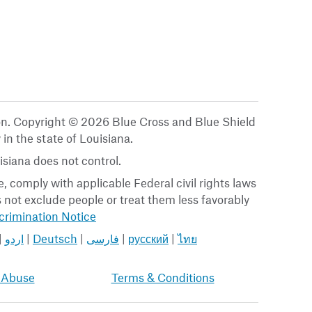
ion. Copyright © 2026 Blue Cross and Blue Shield
 in the state of Louisiana.
siana does not control.
, comply with applicable Federal civil rights laws
es not exclude people or treat them less favorably
rimination Notice
|
اردو
|
Deutsch
|
فارسی
|
русский
|
ไทย
 Abuse
Terms & Conditions